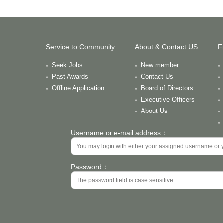
Service to Community
About & Contact US
F
Seek Jobs
New member
Past Awards
Contact Us
Offline Application
Board of Directors
Executive Officers
About Us
Username or e-mail address：
Password：