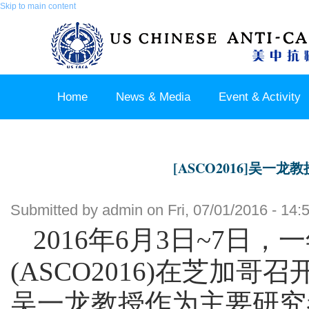
Skip to main content
Home
News & Media
Event & Activity
Sponsor & Partner
About & Contact US
[ASCO2016]吴
Submitted by
admin
on Fri, 07/01/2016 - 14:
2016年6月3日~7
(ASCO2016)在芝加
吴一龙教授作为主要研究