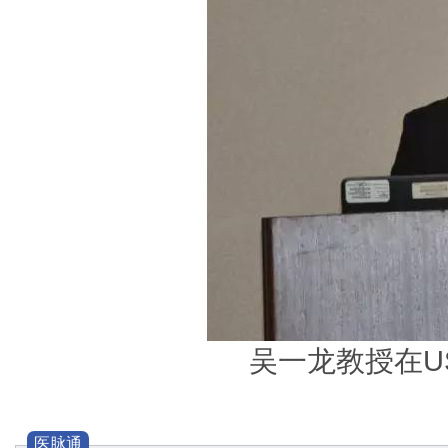
吴一龙教授在U
医脉通