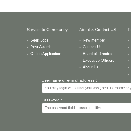
Service to Community
About & Contact US
F
Seek Jobs
New member
Past Awards
Contact Us
Offline Application
Board of Directors
Executive Officers
About Us
Username or e-mail address：
Password：