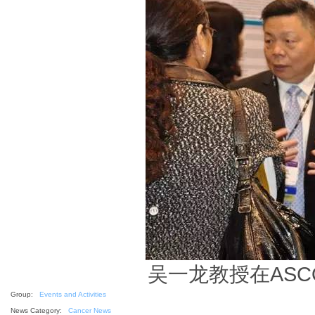
吴一龙教授在AS
Group:
Events and Activities
News Category:
Cancer News